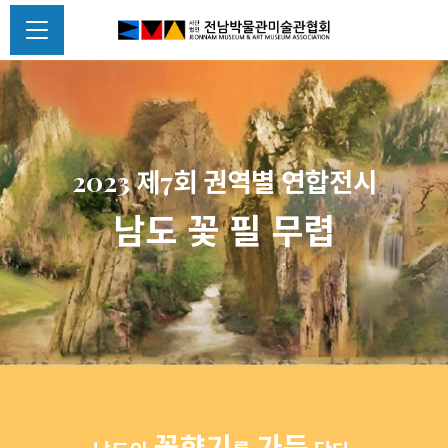
2023 제7회 권역별 연합전시
남도 꽃 필 무렵
꽃향기
가득