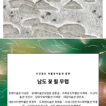
사단법인 박물관미술관 협회
남도 꽃 필 무렵
경훈미술관 이상은・공예미술관보임쉔 윤종금・귀족호도박물관 이목화・다산미
술관 조민서・담양우표박물관 이재문・대담미술관 양은호・
대원사티벳박물관 정향자・도화헌미술관 정채동・시에그린한국시화박물관 박종
회・이안미술관 엄기준・아트센터신선미술관 백영진・