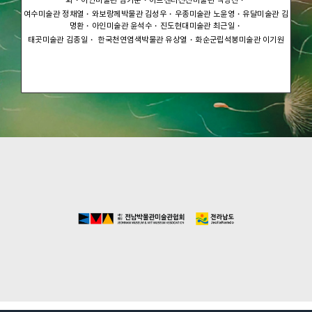
여수미술관 정채열・와보랑께박물관 김성우・우종미술관 노윤영・유달미술관 김
명환・아인미술관 윤석수・진도현대미술관 최근일・
태곳미술관 김종일・ 한국천연염색박물관 유상열・화순군립석봉미술관 이기원